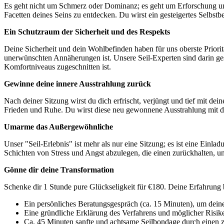
Es geht nicht um Schmerz oder Dominanz; es geht um Erforschung und 
Facetten deines Seins zu entdecken. Du wirst ein gesteigertes Selbst
Ein Schutzraum der Sicherheit und des Respekts
Deine Sicherheit und dein Wohlbefinden haben für uns oberste Prioritä
unerwünschten Annäherungen ist. Unsere Seil-Experten sind darin ges
Komfortniveaus zugeschnitten ist.
Gewinne deine innere Ausstrahlung zurück
Nach deiner Sitzung wirst du dich erfrischt, verjüngt und tief mit d
Frieden und Ruhe. Du wirst diese neu gewonnene Ausstrahlung mit dir
Umarme das Außergewöhnliche
Unser "Seil-Erlebnis" ist mehr als nur eine Sitzung; es ist eine Einla
Schichten von Stress und Angst abzulegen, die einen zurückhalten, u
Gönne dir deine Transformation
Schenke dir 1 Stunde pure Glückseligkeit für €180. Deine Erfahrung b
Ein persönliches Beratungsgespräch (ca. 15 Minuten), um dein
Eine gründliche Erklärung des Verfahrens und möglicher Risik
Ca. 45 Minuten sanfte und achtsame Seilbondage durch einen ze