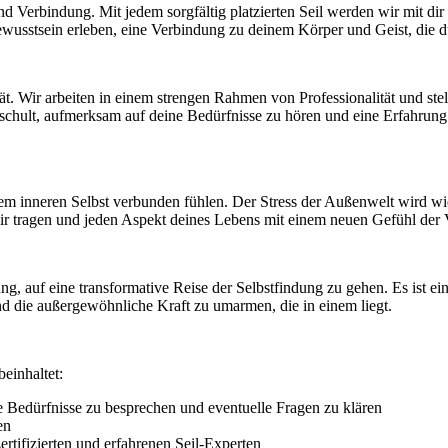
Verbindung. Mit jedem sorgfältig platzierten Seil werden wir mit dir
bewusstsein erleben, eine Verbindung zu deinem Körper und Geist, die du
t. Wir arbeiten in einem strengen Rahmen von Professionalität und stel
chult, aufmerksam auf deine Bedürfnisse zu hören und eine Erfahrung z
einem inneren Selbst verbunden fühlen. Der Stress der Außenwelt wird wi
 tragen und jeden Aspekt deines Lebens mit einem neuen Gefühl der Vit
dung, auf eine transformative Reise der Selbstfindung zu gehen. Es ist e
nd die außergewöhnliche Kraft zu umarmen, die in einem liegt.
einhaltet:
e Bedürfnisse zu besprechen und eventuelle Fragen zu klären
en
rtifizierten und erfahrenen Seil-Experten