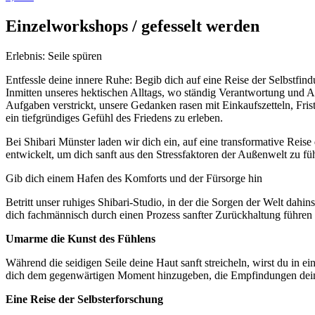
Einzelworkshops / gefesselt werden
Erlebnis: Seile spüren
Entfessle deine innere Ruhe: Begib dich auf eine Reise der Selbstfin
Inmitten unseres hektischen Alltags, wo ständig Verantwortung und An
Aufgaben verstrickt, unsere Gedanken rasen mit Einkaufszetteln, Fri
ein tiefgründiges Gefühl des Friedens zu erleben.
Bei Shibari Münster laden wir dich ein, auf eine transformative Rei
entwickelt, um dich sanft aus den Stressfaktoren der Außenwelt zu fü
Gib dich einem Hafen des Komforts und der Fürsorge hin
Betritt unser ruhiges Shibari-Studio, in der die Sorgen der Welt dah
dich fachmännisch durch einen Prozess sanfter Zurückhaltung führen
Umarme die Kunst des Fühlens
Während die seidigen Seile deine Haut sanft streicheln, wirst du in ei
dich dem gegenwärtigen Moment hinzugeben, die Empfindungen deines
Eine Reise der Selbsterforschung