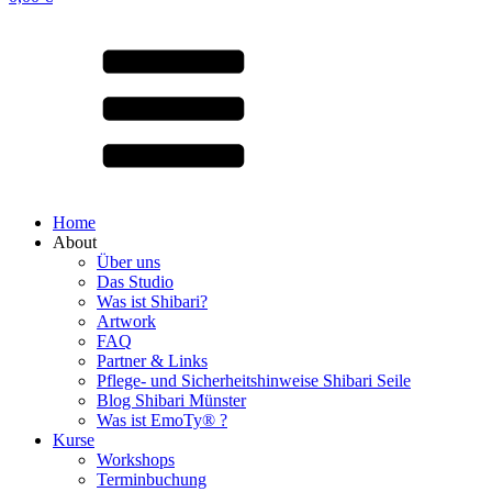
Home
About
Über uns
Das Studio
Was ist Shibari?
Artwork
FAQ
Partner & Links
Pflege- und Sicherheitshinweise Shibari Seile
Blog Shibari Münster
Was ist EmoTy® ?
Kurse
Workshops
Terminbuchung