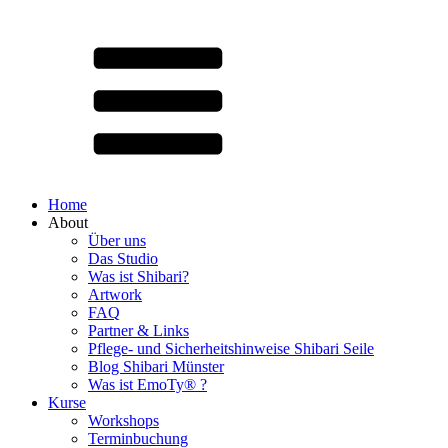
Home
About
Über uns
Das Studio
Was ist Shibari?
Artwork
FAQ
Partner & Links
Pflege- und Sicherheitshinweise Shibari Seile
Blog Shibari Münster
Was ist EmoTy® ?
Kurse
Workshops
Terminbuchung