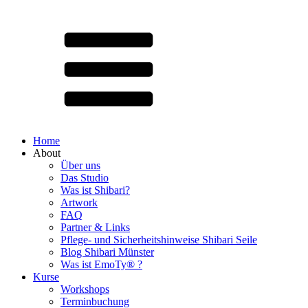
Home
About
Über uns
Das Studio
Was ist Shibari?
Artwork
FAQ
Partner & Links
Pflege- und Sicherheitshinweise Shibari Seile
Blog Shibari Münster
Was ist EmoTy® ?
Kurse
Workshops
Terminbuchung