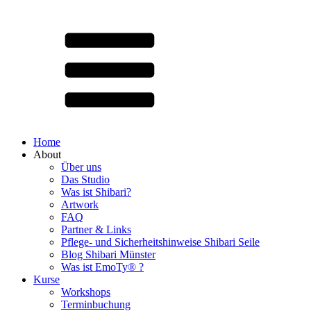
Home
About
Über uns
Das Studio
Was ist Shibari?
Artwork
FAQ
Partner & Links
Pflege- und Sicherheitshinweise Shibari Seile
Blog Shibari Münster
Was ist EmoTy® ?
Kurse
Workshops
Terminbuchung