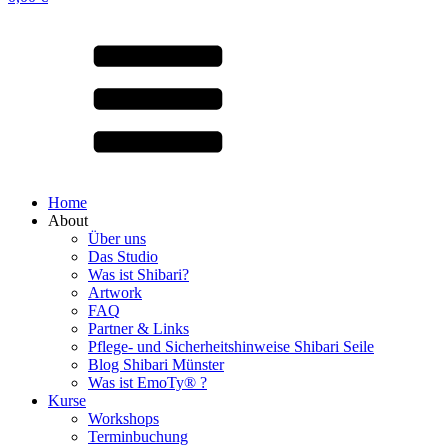
Home
About
Über uns
Das Studio
Was ist Shibari?
Artwork
FAQ
Partner & Links
Pflege- und Sicherheitshinweise Shibari Seile
Blog Shibari Münster
Was ist EmoTy® ?
Kurse
Workshops
Terminbuchung