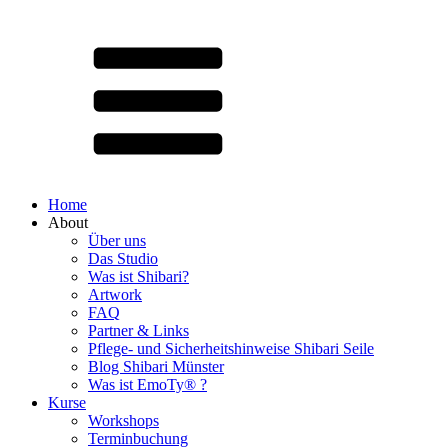
Home
About
Über uns
Das Studio
Was ist Shibari?
Artwork
FAQ
Partner & Links
Pflege- und Sicherheitshinweise Shibari Seile
Blog Shibari Münster
Was ist EmoTy® ?
Kurse
Workshops
Terminbuchung