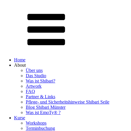
Home
About
Über uns
Das Studio
Was ist Shibari?
Artwork
FAQ
Partner & Links
Pflege- und Sicherheitshinweise Shibari Seile
Blog Shibari Münster
Was ist EmoTy® ?
Kurse
Workshops
Terminbuchung